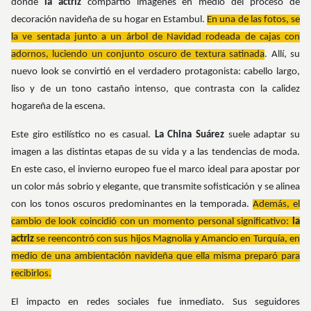
donde
la actriz
compartió imágenes en medio del proceso de
decoración navideña de su hogar en Estambul.
En una de las fotos, se
la ve sentada junto a un árbol de Navidad rodeada de cajas con
adornos, luciendo un conjunto oscuro de textura satinada
. Allí, su
nuevo look se convirtió en el verdadero protagonista: cabello largo,
liso y de un tono castaño intenso, que contrasta con la calidez
hogareña de la escena.
Este giro estilístico no es casual.
La China Suárez
suele adaptar su
imagen a las distintas etapas de su vida y a las tendencias de moda.
En este caso, el invierno europeo fue el marco ideal para apostar por
un color más sobrio y elegante, que transmite sofisticación y se alinea
con los tonos oscuros predominantes en la temporada.
Además, el
cambio de look coincidió con un momento personal significativo:
la
actriz
se reencontró con sus hijos Magnolia y Amancio en Turquía, en
medio de una ambientación navideña que ella misma preparó para
recibirlos.
El impacto en redes sociales fue inmediato. Sus seguidores