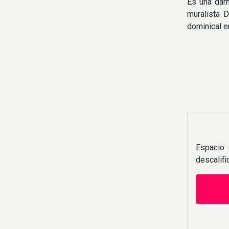
Es una dama
muralista 
dominical e
Espacio 
descalif