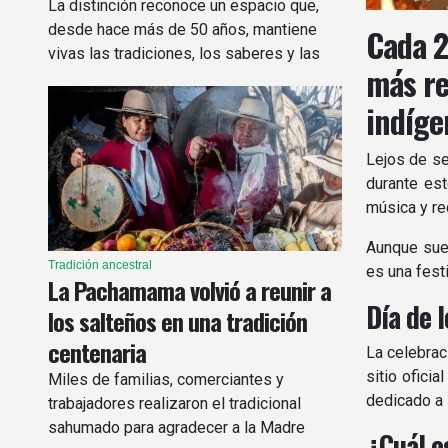
La distinción reconoce un espacio que,
desde hace más de 50 años, mantiene
Cada 2
vivas las tradiciones, los saberes y las
más re
celebraciones de la comunidad vallista y
puneña.
indíge
Lejos de se
durante est
música y re
Aunque suel
Tradición ancestral
es una fest
La Pachamama volvió a reunir a
Día de 
los salteños en una tradición
centenaria
La celebrac
sitio ofici
Miles de familias, comerciantes y
dedicado a l
trabajadores realizaron el tradicional
sahumado para agradecer a la Madre
¿Cuál e