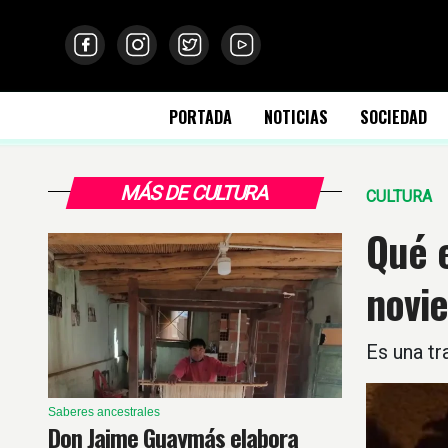
PORTADA
NOTICIAS
SOCIEDAD
MÁS DE CULTURA
CULTURA
Qué e
novi
Es una tr
Saberes ancestrales
Don Jaime Guaymás elabora