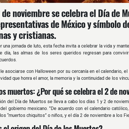
 de noviembre se celebra el Día de Mu
presentativas de México y símbolo de
nas y cristianas.
r una jornada de luto, esta fecha invita a celebrar la vida y man
e día, las almas de los seres queridos regresan para convivi
cuerdos.
e asociarse con Halloween por su cercanía en el calendario, el
ividad que honra el amor, la memoria y la continuidad de los vínc
los muertos: ¿Por qué se celebra el 2 de n
ión del Día de Muertos se lleva a cabo los días 1 y 2 de noviem
al del gobierno mexicano. "De acuerdo con el calendario católic
os “muertos chiquitos” o niños, y el día 2 de noviembre a los Fiel
s el origen del Día de los Muertos?