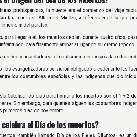
lturas prehispánicas, la muerte era el comienzo del viaje hacia 
an los muertos". Allí en el Mictlán, a diferencia de lo que pro
infierno ni del paraíso.
, para llegar a él, los muertos debían, durante cuatro años, pa
inframundo, para finalmente arribar al lugar de su eterno reposo.
ron los conquistadores, el cristianismo introdujo a la cultura indíg
, los evangelizadores se vieron obligados a ceder ante las fuer
entre las costumbres españolas y las indígenas que dio inici
esia Católica, los días para honrar a los muertos son el 1 y 2 
ente. Sin embargo, para quienes siguen las costumbres indígen
los primeros días de noviembre.
 celebra el Día de los muertos?
uertos -también llamado Día de los Fieles Difuntos- es un dí