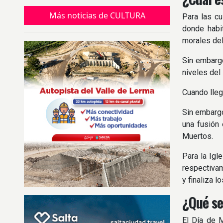
Tierra y pedir salud, trabajo y prosperidad
durante el nuevo ciclo.
Más noticias de CULTURA
Para las cu
donde habit
morales del 
Sin embargo
niveles del 
Cuando llega
Sin embargo
una fusión 
Muertos.
Para la Igl
respectivam
y finaliza 
¿Qué se
El Día de M