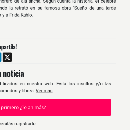
brero de ala ancha. Según cuenta la historia, el célebre
uando la retrató en su famosa obra "Sueño de una tarde
 y a Frida Kahlo.
partíla!
m
ebook
LinkedIn
X
 noticia
blicados en nuestra web. Evita los insultos y/o las
 cómodos y libres.
Ver más
 primero ¿Te animás?
esitás registrarte