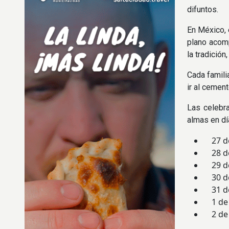
difuntos.
En México, 
plano acomp
la tradició
Cada famili
ir al cement
Las celebr
almas en dí
27 de 
28 de 
29 de 
30 de 
31 de 
1 de n
2 de n