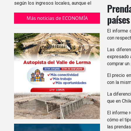
según los ingresos locales, aunque el
Prenda
índice tradicional marca una subvaluación
países
del 5%.
Más noticias de ECONOMÍA
El informe 
con respect
Las diferen
expresado a
comprar un 
El precio e
con la mism
La diferenc
que en Chil
El informe 
cómo el tip
las prendas