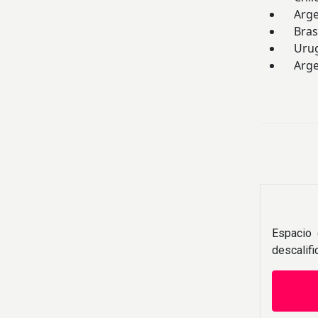
Argent
Brasi
Urugu
Argent
Espacio 
descalif