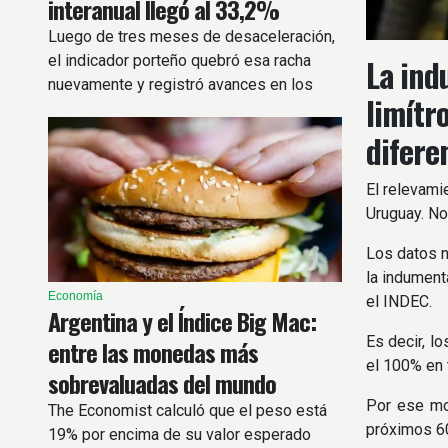
interanual llegó al 33,2%
Luego de tres meses de desaceleración,
el indicador porteño quebró esa racha
La ind
nuevamente y registró avances en los
limítr
principales rubros.
difere
El relevami
Uruguay. No
Los datos n
la indument
Economía
el INDEC.
Argentina y el Índice Big Mac:
Es decir, l
entre las monedas más
el 100% en 
sobrevaluadas del mundo
Por ese mot
The Economist calculó que el peso está
próximos 60
19% por encima de su valor esperado