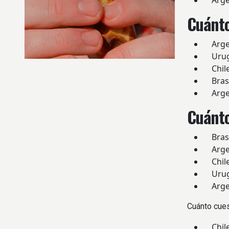
Argent
Cuánto
Argent
Urugu
Chile
Brasi
Argent
Cuánto
Brasi
Argent
Chile
Urugu
Argent
Cuánto cues
Chile