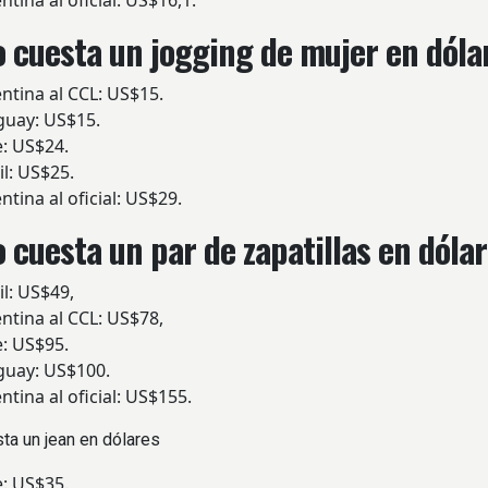
ina al oficial: US$16,1.
 cuesta un jogging de mujer en dóla
ina al CCL: US$15.
ay: US$15.
: US$24.
l: US$25.
ina al oficial: US$29.
 cuesta un par de zapatillas en dóla
l: US$49,
ina al CCL: US$78,
: US$95.
ay: US$100.
ina al oficial: US$155.
ta un jean en dólares
: US$35.