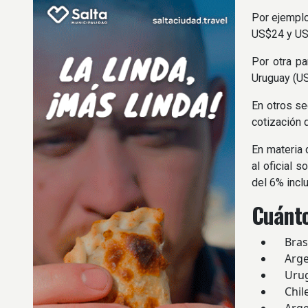
Por ejemplo
US$24 y US$
Por otra pa
Uruguay (US
En otros se
cotización 
En materia 
al oficial 
del 6% incl
Cuánto
Brasil
Argent
Urugu
Chile