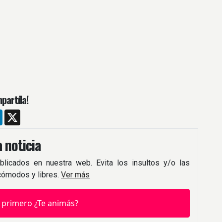
partíla!
m
ebook
LinkedIn
X
 noticia
blicados en nuestra web. Evita los insultos y/o las
 cómodos y libres.
Ver más
 primero ¿Te animás?