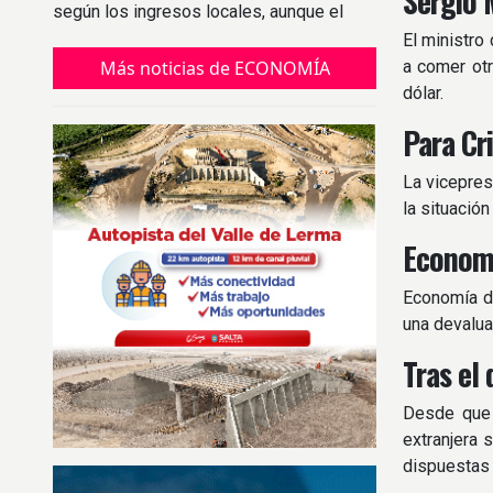
Sergio 
según los ingresos locales, aunque el
índice tradicional marca una subvaluación
El ministro
del 5%.
Más noticias de ECONOMÍA
a comer ot
dólar.
Para Cr
La vicepres
la situación
Economí
Economía di
una devalua
Tras el
Desde que 
extranjera 
dispuestas p