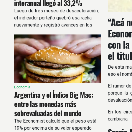
interanual llegó al 33,2%
Luego de tres meses de desaceleración,
el indicador porteño quebró esa racha
“Acá n
nuevamente y registró avances en los
Econom
principales rubros.
con la
el titu
De esta man
eso el nomb
El rumor de
Economía
Argentina y el Índice Big Mac:
porque la 
devaluación
entre las monedas más
sobrevaluadas del mundo
En los circ
cambiaria.
The Economist calculó que el peso está
19% por encima de su valor esperado