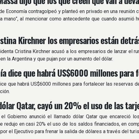
Massa dijo que los que creen que van a dev
 de Economía contragolpeó y planteó en privado en una reunión c
ra mano”, al mencionar como antecedente que cuando asumió hu
istina Kirchner los empresarios están detr
identa Cristina Kirchner acusó a los empresarios de lanzar el ru
 en la Argentina y que pujan por un aumento del dólar.
a dice que habrá US$6000 millones para fo
ce que habrá US$6000 millones para fortalecer las reservas del
ción.
 dólar Qatar, cayó un 20% el uso de las tar
el Gobierno anunció el llamado dólar Qatar que encareció lo
se redujo en casi 20% el uso de los saldos financiados, en com
or el Ejecutivo para frenar la salida de dólares a través del turi