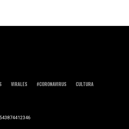
S
VIRALES
#CORONAVIRUS
CULTURA
l +543874412346