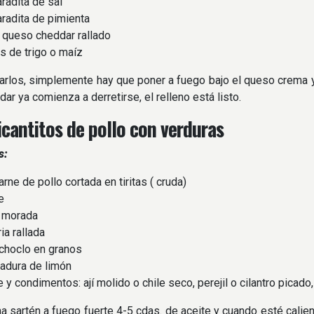
adita de sal
adita de pimienta
queso cheddar rallado
s de trigo o maíz
arlos, simplemente hay que poner a fuego bajo el queso crema 
ar ya comienza a derretirse, el relleno está listo.
icantitos de pollo con verduras
s:
ne de pollo cortada en tiritas ( cruda)
e
 morada
a rallada
choclo en granos
adura de limón
y condimentos: ají molido o chile seco, perejil o cilantro picado,
a sartén a fuego fuerte 4-5 cdas. de aceite y cuando esté calie