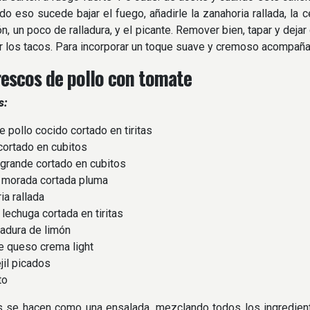
o eso sucede bajar el fuego, añadirle la zanahoria rallada, la ceb
ón, un poco de ralladura, y el picante. Remover bien, tapar y deja
ar los tacos. Para incorporar un toque suave y cremoso acompaña
rescos de pollo con tomate
s:
pollo cocido cortado en tiritas
cortado en cubitos
rande cortado en cubitos
morada cortada pluma
a rallada
echuga cortada en tiritas
adura de limón
 queso crema light
il picados
to
 se hacen como una ensalada, mezclando todos los ingrediente