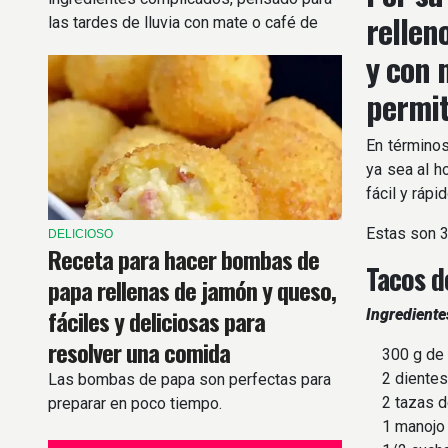
rellen
las tardes de lluvia con mate o café de
por medio.
y con 
permit
En términos
ya sea al h
fácil y rápi
Estas son 3
DELICIOSO
Receta para hacer bombas de
Tacos d
papa rellenas de jamón y queso,
fáciles y deliciosas para
Ingrediente
resolver una comida
300 g de 
2 dientes 
Las bombas de papa son perfectas para
2 tazas de
preparar en poco tiempo.
1 manojo d