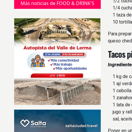
1/2 cuchar
Más noticias de FOOD & DRINK'S
1/4 cuchar
1 taza de 
10 tortilla
Para prepar
queso chedd
Tacos p
Ingrediente
1 kg de car
1 ají verd
1 cebolla
1 zanahori
1 lata de 
jugo y rall
sal, aceite 
Poner en un