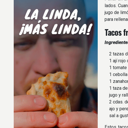
lados. Cuand
jugo de lim
para rellen
Tacos f
Ingrediente
2 tazas de 
1 ají rojo 
1 tomate g
1 cebolla 
1 zanahori
1 taza de l
jugo y rall
2 cdas. de
ajo y perej
sal a gus
Estos tacos