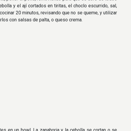
olla y el ají cortados en tiritas, el choclo escurrido, sal,
r cocinar 20 minutos, revisando que no se queme, y utilizar
rlos con salsas de palta, o queso crema.
s en un bowl. La zanahoria y la cebolla se cortan o se