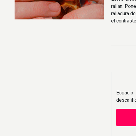
rallan. Pon
ralladura de
el contrast
Espacio 
descalif