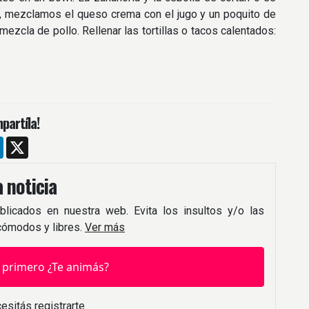
te, mezclamos el queso crema con el jugo y un poquito de
a mezcla de pollo. Rellenar las tortillas o tacos calentados:
partíla!
m
ebook
LinkedIn
X
 noticia
blicados en nuestra web. Evita los insultos y/o las
 cómodos y libres.
Ver más
 primero ¿Te animás?
esitás registrarte