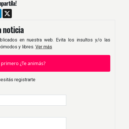
partíla!
m
ebook
LinkedIn
X
 noticia
blicados en nuestra web. Evita los insultos y/o las
 cómodos y libres.
Ver más
 primero ¿Te animás?
esitás registrarte