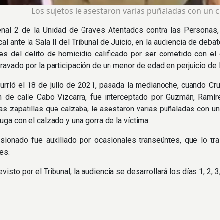
Los sujetos le asestaron varias puñaladas con un cu
enal 2 de la Unidad de Graves Atentados contra las Personas,
cal ante la Sala II del Tribunal de Juicio, en la audiencia de d
es del delito de homicidio calificado por ser cometido con e
ravado por la participación de un menor de edad en perjuicio de
urrió el 18 de julio de 2021, pasada la medianoche, cuando Cruz
ón de calle Cabo Vizcarra, fue interceptado por Guzmán, Ramí
las zapatillas que calzaba, le asestaron varias puñaladas con un 
fuga con el calzado y una gorra de la víctima.
sionado fue auxiliado por ocasionales transeúntes, que lo tr
es.
visto por el Tribunal, la audiencia se desarrollará los días 1, 2, 3