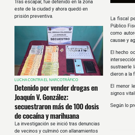
Tras escapar, fue detenido en la zona
este de la ciudad y ahora quedó en
prisión preventiva.
La fiscal p
Público Fis
como autor
causae y ag
El hecho oc
intersecci
sustraerle 
dieron a la 
LUCHA CONTRA EL NARCOTRÁFICO
Detenido por vender drogas en
El menor le
signos vital
Joaquín V. González:
secuestraron más de 100 dosis
Según lo pre
de cocaína y marihuana
La investigación se inició tras denuncias
de vecinos y culminó con allanamientos