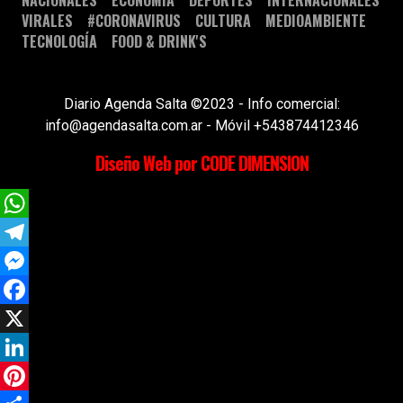
NACIONALES
ECONOMÍA
DEPORTES
INTERNACIONALES
VIRALES
#CORONAVIRUS
CULTURA
MEDIOAMBIENTE
TECNOLOGÍA
FOOD & DRINK'S
Diario Agenda Salta ©2023 - Info comercial:
info@agendasalta.com.ar - Móvil +543874412346
Diseño Web por CODE DIMENSION
WhatsApp
Telegram
Messenger
Facebook
X
LinkedIn
Pinterest