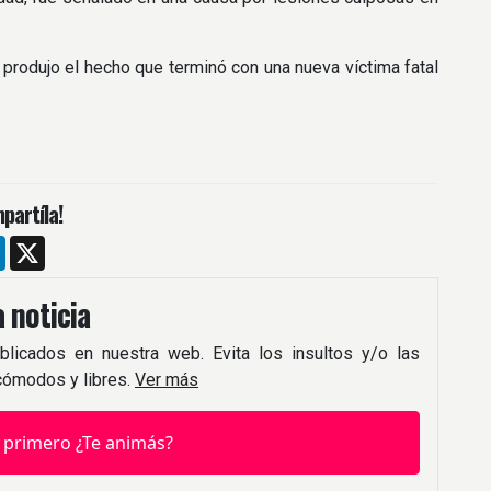
 produjo el hecho que terminó con una nueva víctima fatal
partíla!
m
ebook
LinkedIn
X
 noticia
blicados en nuestra web. Evita los insultos y/o las
 cómodos y libres.
Ver más
 primero ¿Te animás?