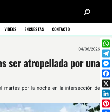
VIDEOS
ENCUESTAS
CONTACTO
04/06/2026
What
as ser atropellada por una
Tele
Mess
Face
l martes por la noche en la intersección de
X
Link
Pinte