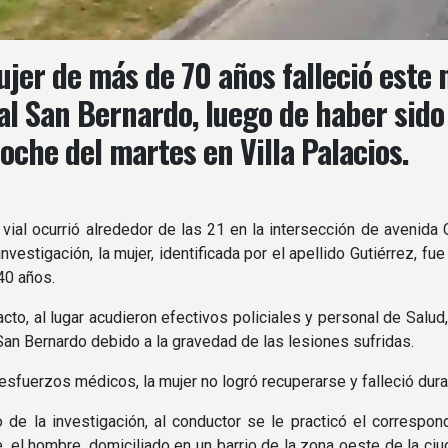
jer de más de 70 años falleció este 
al San Bernardo, luego de haber sido
noche del martes en Villa Palacios.
o vial ocurrió alrededor de las 21 en la intersección de avenid
investigación, la mujer, identificada por el apellido Gutiérrez,
40 años.
acto, al lugar acudieron efectivos policiales y personal de Salud
 San Bernardo debido a la gravedad de las lesiones sufridas.
esfuerzos médicos, la mujer no logró recuperarse y falleció dur
 de la investigación, al conductor se le practicó el correspon
e, el hombre, domiciliado en un barrio de la zona oeste de la c