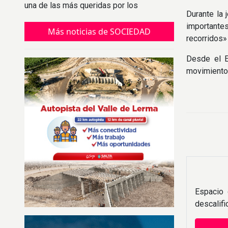
una de las más queridas por los
Durante la 
argentinos.
importante
Más noticias de SOCIEDAD
recorridos»
Desde el E
movimiento 
Espacio 
descalif