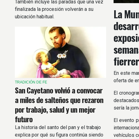
También incluye las paradas que una vez
finalizada la procesión volverán a su
La Mun
ubicación habitual.
desarr
exposi
semana
fierrer
En este mar
oferta de en
TRADICIÓN DE FE
San Cayetano volvió a convocar
El cronogra
a miles de salteños que rezaron
destacados. 
por trabajo, salud y un mejor
sería la jor
futuro
El evento p
La historia del santo del pan y el trabajo
internacion
explica por qué su figura continúa siendo
vehículos c