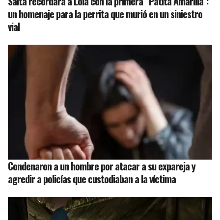
Salta recordará a Lola con la primera “Patita Amarilla”:
un homenaje para la perrita que murió en un siniestro
vial
Condenaron a un hombre por atacar a su expareja y
agredir a policías que custodiaban a la víctima