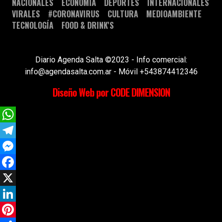
NACIONALES
ECONOMÍA
DEPORTES
INTERNACIONALES
VIRALES
#CORONAVIRUS
CULTURA
MEDIOAMBIENTE
TECNOLOGÍA
FOOD & DRINK'S
Diario Agenda Salta ©2023 - Info comercial:
info@agendasalta.com.ar - Móvil +543874412346
Diseño Web por CODE DIMENSION
WhatsApp
Telegram
Messenger
Facebook
X
LinkedIn