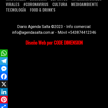
VIRALES
#CORONAVIRUS
CULTURA
MEDIOAMBIENTE
TECNOLOGÍA
FOOD & DRINK'S
Diario Agenda Salta ©2023 - Info comercial:
info@agendasalta.com.ar - Móvil +543874412346
Diseño Web por CODE DIMENSION
WhatsApp
Telegram
Messenger
Facebook
X
LinkedIn
Pinterest