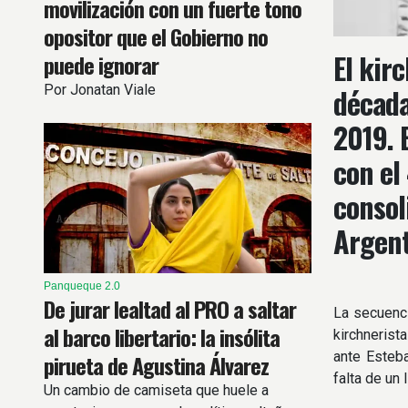
movilización con un fuerte tono
opositor que el Gobierno no
El kir
puede ignorar
Por Jonatan Viale
década
2019. E
con el
consol
Argent
Panqueque 2.0
De jurar lealtad al PRO a saltar
La secuenci
al barco libertario: la insólita
kirchnerist
ante Esteba
pirueta de Agustina Álvarez
falta de un 
Un cambio de camiseta que huele a