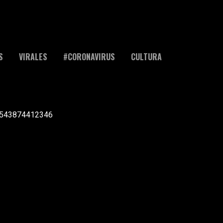
S
VIRALES
#CORONAVIRUS
CULTURA
l +543874412346