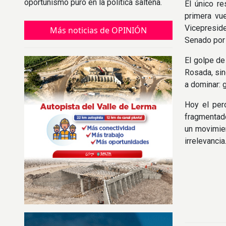
oportunismo puro en la política salteña.
El único r
primera vue
Vicepreside
Más noticias de OPINIÓN
Senado por 
El golpe de
Rosada, sin
a dominar: 
Hoy el per
fragmentado
un movimien
irrelevancia