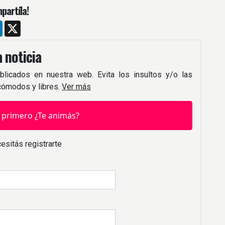
partíla!
m
ebook
LinkedIn
X
 noticia
blicados en nuestra web. Evita los insultos y/o las
 cómodos y libres.
Ver más
 primero ¿Te animás?
esitás registrarte