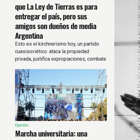
que La Ley de Tierras es para
entregar el país, pero sus
amigos son dueños de media
Argentina
Esto es el kirchnerismo hoy, un partido
cuasisoviético: ataca la propiedad
privada, justifica expropiaciones, combate
a empresarios exitosos, asfixia al sector
privado con impuestos, promueve las
tomas e impulsa las villas.
Opinión
Marcha universitaria: una