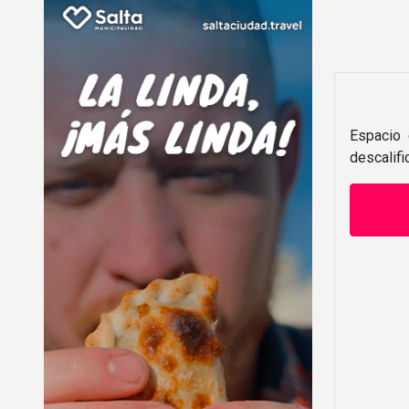
Espacio 
descalif