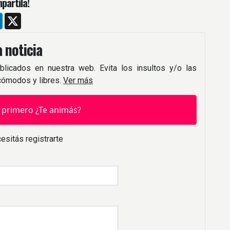
partíla!
m
ebook
LinkedIn
X
 noticia
blicados en nuestra web. Evita los insultos y/o las
 cómodos y libres.
Ver más
 primero ¿Te animás?
esitás registrarte