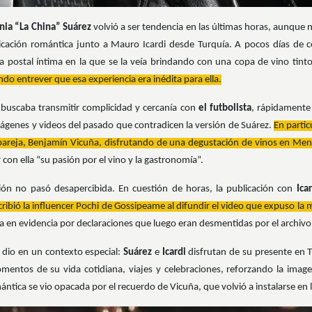
nia “La China” Suárez
volvió a ser tendencia en las últimas horas, aunque n
icación romántica junto a Mauro Icardi desde Turquía. A pocos días de c
 postal íntima en la que se la veía brindando con una copa de vino tint
ndo entrever que esa experiencia era inédita para ella.
 buscaba transmitir complicidad y cercanía con
el futbolista
, rápidamente 
ágenes y videos del pasado que contradicen la versión de Suárez.
En partic
pareja, Benjamín Vicuña, disfrutando de una degustación de vinos en Me
con ella “su pasión por el vino y la gastronomía”.
ción no pasó desapercibida. En cuestión de horas, la publicación con
Ica
ribió la influencer Pochi de Gossipeame al difundir el video que expuso la 
a en evidencia por declaraciones que luego eran desmentidas por el archivo 
e dio en un contexto especial:
Suárez
e
Icardi
disfrutan de su presente en Tu
entos de su vida cotidiana, viajes y celebraciones, reforzando la image
ántica se vio opacada por el recuerdo de Vicuña, que volvió a instalarse en 