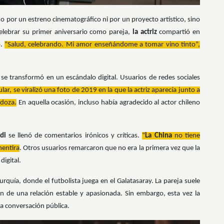
o por un estreno cinematográfico ni por un proyecto artístico, sino
elebrar su primer aniversario como pareja,
la actriz
compartió en
o.
“Salud, celebrando. Mi amor enseñándome a tomar vino tinto”,
se transformó en un escándalo digital. Usuarios de redes sociales
ular, se viralizó una foto de 2019 en la que la actriz aparecía junto a
ndoza.
En aquella ocasión, incluso había agradecido al actor chileno
rdi
se llenó de comentarios irónicos y críticas.
“
La China
no tiene
mentira
. Otros usuarios remarcaron que no era la primera vez que la
digital.
rquía, donde el futbolista juega en el Galatasaray. La pareja suele
n de una relación estable y apasionada. Sin embargo, esta vez la
la conversación pública.