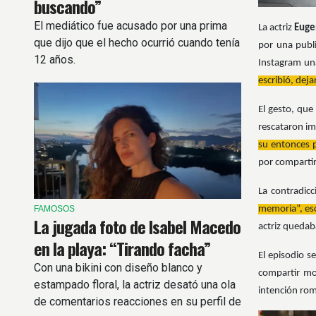
buscando”
El mediático fue acusado por una prima
La actriz
Euge
que dijo que el hecho ocurrió cuando tenía
por una publ
12 años.
Instagram una
escribió, deja
El gesto, que
rescataron im
su entonces 
por compartir 
La contradic
FAMOSOS
memoria”, esc
La jugada foto de Isabel Macedo
actriz quedab
en la playa: “Tirando facha”
El episodio s
Con una bikini con diseño blanco y
compartir mom
estampado floral, la actriz desató una ola
intención rom
de comentarios reacciones en su perfil de