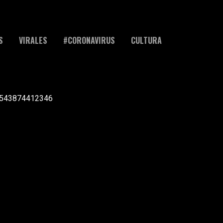
S
VIRALES
#CORONAVIRUS
CULTURA
l +543874412346