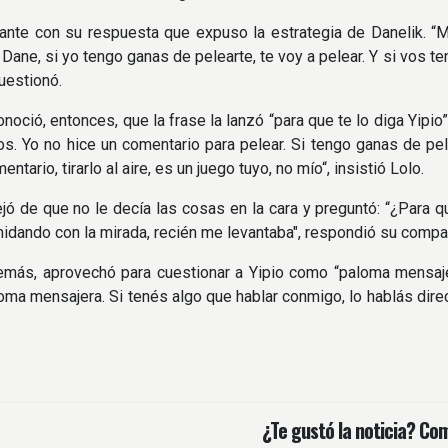
jante con su respuesta que expuso la estrategia de Danelik. “
. Dane, si yo tengo ganas de pelearte, te voy a pelear. Y si vos 
cuestionó.
onoció, entonces, que la frase la lanzó “para que te lo diga Yipio
s. Yo no hice un comentario para pelear. Si tengo ganas de pele
entario, tirarlo al aire, es un juego tuyo, no mío“, insistió Lolo.
jó de que no le decía las cosas en la cara y preguntó: “¿Para que
midando con la mirada, recién me levantaba", respondió su compa
emás, aprovechó para cuestionar a Yipio como “paloma mensaje
oma mensajera. Si tenés algo que hablar conmigo, lo hablás dir
¿Te gustó la noticia? Com