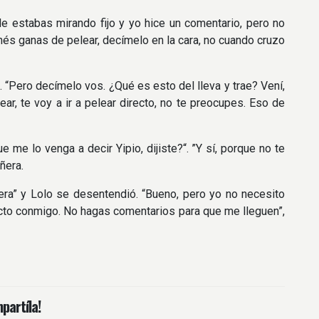
Me estabas mirando fijo y yo hice un comentario, pero no
tenés ganas de pelear, decímelo en la cara, no cuando cruzo
”. “Pero decímelo vos. ¿Qué es esto del lleva y trae? Vení,
ar, te voy a ir a pelear directo, no te preocupes. Eso de
 me lo venga a decir Yipio, dijiste?“. ”Y sí, porque no te
ñera.
ra” y Lolo se desentendió. “Bueno, pero yo no necesito
ecto conmigo. No hagas comentarios para que me lleguen”,
partíla!