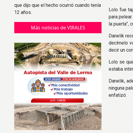
que dijo que el hecho ocurrió cuando tenía
Lolo fue ta
12 años.
para pelear
la puerta”, 
Más noticias de VIRALES
Danelik rec
decímelo vo
decir un com
Lolo se que
estaba inti
Danelik, ad
ninguna pal
enfatizó.