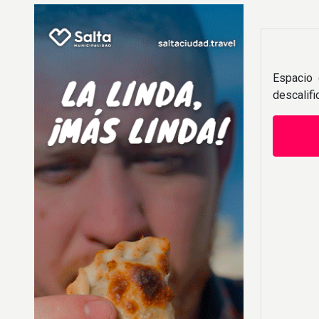
Espacio 
descalif