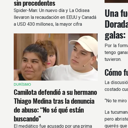
sin precedentes
Una fu
Spider-Man: Un nuevo día y La Odisea
llevaron la recaudación en EEUU y Canadá
Dorada
a USD 430 millones, la mayor cifra
galas:
registrada en un solo fin de semana.
Por la form
tengo ganas
tuvieron.
Cómo fu
La discusió
DURÍSIMO
Camilota defendió a su hermano
costado cua
Thiago Medina tras la denuncia
“No te miro 
de abuso: “No sé qué están
La tucumana
buscando”
pero abrist
querés que 
El mediático fue acusado por una prima