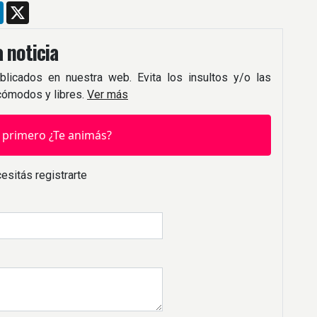
m
ebook
LinkedIn
X
 noticia
blicados en nuestra web. Evita los insultos y/o las
 cómodos y libres.
Ver más
 primero ¿Te animás?
esitás registrarte