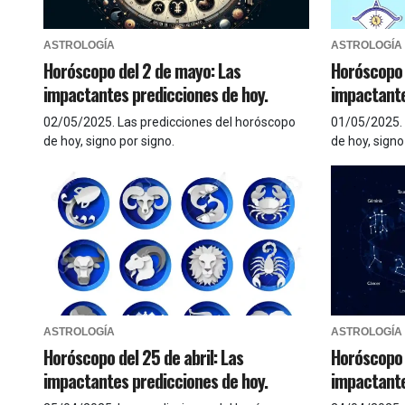
ASTROLOGÍA
ASTROLOGÍA
Horóscopo del 2 de mayo: Las
Horóscopo 
impactantes predicciones de hoy.
impactante
02/05/2025
.
Las predicciones del horóscopo
01/05/2025
.
de hoy, signo por signo.
de hoy, signo
ASTROLOGÍA
ASTROLOGÍA
Horóscopo del 25 de abril: Las
Horóscopo d
impactantes predicciones de hoy.
impactante