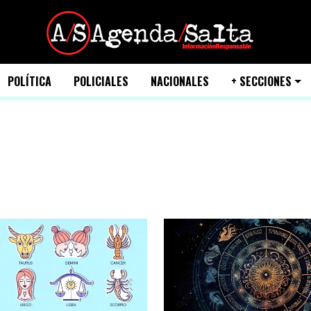
POLÍTICA
POLICIALES
NACIONALES
+ SECCIONES