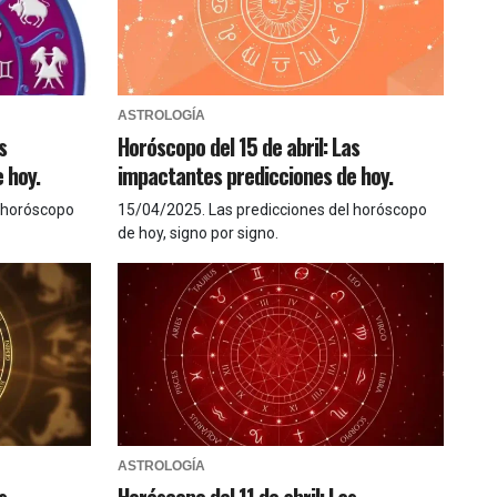
ASTROLOGÍA
s
Horóscopo del 15 de abril: Las
 hoy.
impactantes predicciones de hoy.
l horóscopo
15/04/2025
.
Las predicciones del horóscopo
de hoy, signo por signo.
ASTROLOGÍA
s
Horóscopo del 11 de abril: Las