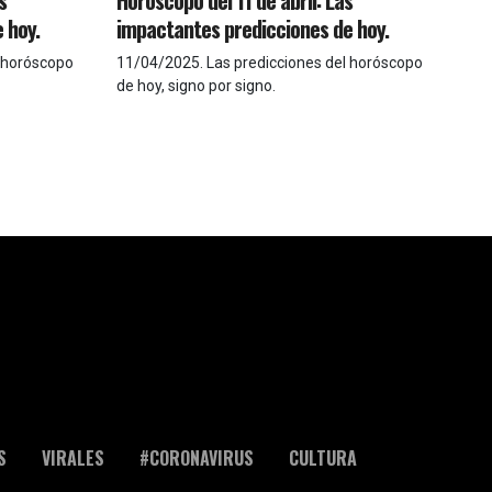
 hoy.
impactantes predicciones de hoy.
l horóscopo
11/04/2025
.
Las predicciones del horóscopo
de hoy, signo por signo.
S
VIRALES
#CORONAVIRUS
CULTURA