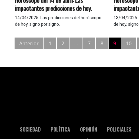
impactantes predicciones de hoy.
impactante
14/04/2025
.
Las predicciones del horóscopo
13/04/2025
.
de hoy, signo por signo.
de hoy, signo
Anterior
1
2
...
7
8
9
10
SOCIEDAD
POLÍTICA
OPINIÓN
POLICIALES