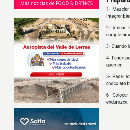
familia.
Más noticias de FOOD & DRINK'S
1- Mezclar 
Integrar bi
2- Volcar l
completame
3- Cuando la
4- Fundir p
quemen.
5- Pasar l
chocolate b
6- Colocar
endurezca.