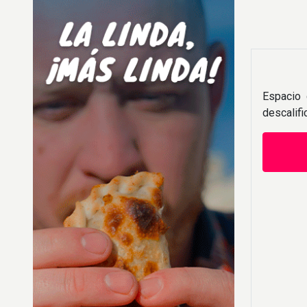
Espacio 
descalif