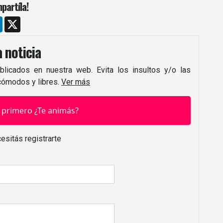
partíla!
m
ebook
LinkedIn
X
 noticia
blicados en nuestra web. Evita los insultos y/o las
 cómodos y libres.
Ver más
 primero ¿Te animás?
esitás registrarte