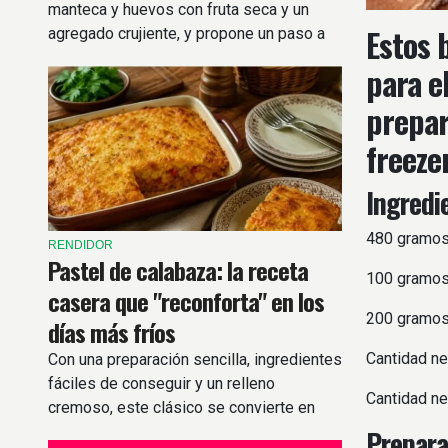
manteca y huevos con fruta seca y un
Estos 
agregado crujiente, y propone un paso a
paso simple para lograr una miga húmeda
para e
en poco más de una hora.
prepar
freeze
Ingredi
480 gramos 
RENDIDOR
Pastel de calabaza: la receta
100 gramos 
casera que "reconforta" en los
200 gramos 
días más fríos
Cantidad ne
Con una preparación sencilla, ingredientes
fáciles de conseguir y un relleno
Cantidad ne
cremoso, este clásico se convierte en
una excelente opción para compartir en
Prepara