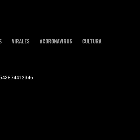
S
VIRALES
#CORONAVIRUS
CULTURA
l +543874412346