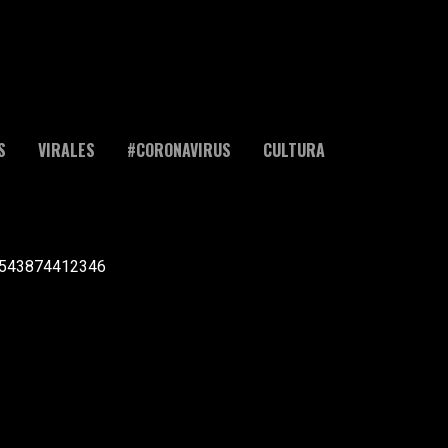
S
VIRALES
#CORONAVIRUS
CULTURA
l +543874412346