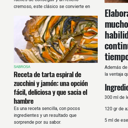
cremoso, este clásico se convierte en
Elabor
una excelente opción para compartir en
mucho 
familia.
habili
contin
tiempo
Además de s
SABROSA
Receta de tarta espiral de
la ventaja 
zucchini y jamón: una opción
Ingredi
fácil, deliciosa y que sacia el
300 ml de 
hambre
Es una receta sencilla, con pocos
120 gr de a
ingredientes y un resultado que
5 ml de esen
sorprende por su sabor.