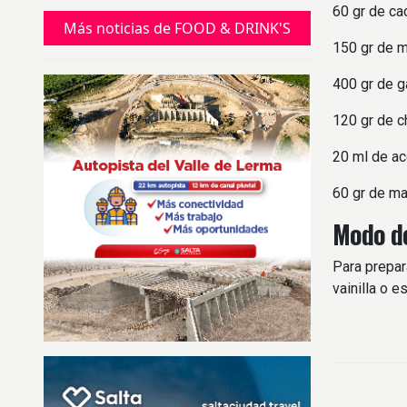
60 gr de ca
Más noticias de FOOD & DRINK'S
150 gr de 
400 gr de g
120 gr de c
20 ml de ac
60 gr de ma
Modo de
Para prepar
vainilla o 