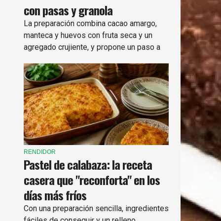
con pasas y granola
La preparación combina cacao amargo,
manteca y huevos con fruta seca y un
agregado crujiente, y propone un paso a
paso simple para lograr una miga húmeda
en poco más de una hora.
RENDIDOR
Pastel de calabaza: la receta
casera que "reconforta" en los
días más fríos
Con una preparación sencilla, ingredientes
fáciles de conseguir y un relleno