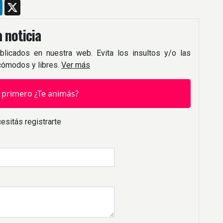
m
ebook
LinkedIn
X
 noticia
blicados en nuestra web. Evita los insultos y/o las
 cómodos y libres.
Ver más
 primero ¿Te animás?
esitás registrarte