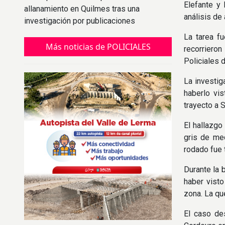
Elefante y 
allanamiento en Quilmes tras una
análisis de
investigación por publicaciones
intimidatorias contra el Presidente.
La tarea f
Más noticias de POLICIALES
recorriero
Policiales 
La investig
haberlo vis
trayecto a 
El hallazgo
gris de med
rodado fue 
Durante la 
haber visto
zona. La qu
El caso de