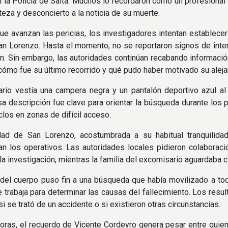
 la Policía de Salta. Muchos lo recordaron como un profesional
teza y desconcierto a la noticia de su muerte.
e avanzan las pericias, los investigadores intentan establecer
an Lorenzo. Hasta el momento, no se reportaron signos de inte
n. Sin embargo, las autoridades continúan recabando información
cómo fue su último recorrido y qué pudo haber motivado su aleja
ario vestía una campera negra y un pantalón deportivo azul a
Esa descripción fue clave para orientar la búsqueda durante los p
clos en zonas de difícil acceso.
ad de San Lorenzo, acostumbrada a su habitual tranquilidad
an los operativos. Las autoridades locales pidieron colaboraci
 la investigación, mientras la familia del excomisario aguardaba 
 del cuerpo puso fin a una búsqueda que había movilizado a toda 
te trabaja para determinar las causas del fallecimiento. Los res
i se trató de un accidente o si existieron otras circunstancias.
oras, el recuerdo de Vicente Cordeyro genera pesar entre quien