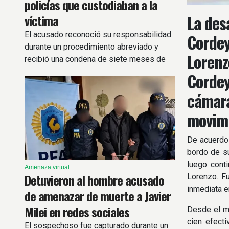
policías que custodiaban a la
La des
víctima
El acusado reconoció su responsabilidad
Cordey
durante un procedimiento abreviado y
Lorenz
recibió una condena de siete meses de
prisión de ejecución condicional.
Cordey
cámara
movimi
De acuerdo 
bordo de su
luego conti
Amenaza virtual
Detuvieron al hombre acusado
Lorenzo. Fu
inmediata e
de amenazar de muerte a Javier
Milei en redes sociales
Desde el m
cien efecti
El sospechoso fue capturado durante un