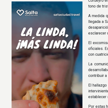
Cordeyro en
tono de tris
A medida qu
llegada a S
desaparició
esclarecer 
El excomis
oficiales. 
con cuatrici
La comunid
desarrollab
contribuir a
El hallazgo
intervinien
establecer s
Por estas h