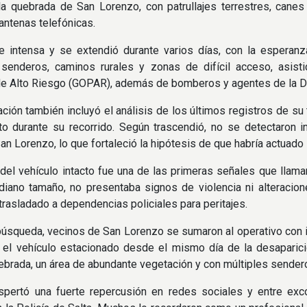
la quebrada de San Lorenzo, con patrullajes terrestres, cane
 antenas telefónicas.
ue intensa y se extendió durante varios días, con la esperan
n senderos, caminos rurales y zonas de difícil acceso, asi
de Alto Riesgo (GOPAR), además de bomberos y agentes de la D
ación también incluyó el análisis de los últimos registros de s
to durante su recorrido. Según trascendió, no se detectaron 
San Lorenzo, lo que fortaleció la hipótesis de que habría actuado 
 del vehículo intacto fue una de las primeras señales que llama
iano tamaño, no presentaba signos de violencia ni alteracione
trasladado a dependencias policiales para peritajes.
búsqueda, vecinos de San Lorenzo se sumaron al operativo con i
 el vehículo estacionado desde el mismo día de la desaparici
ebrada, un área de abundante vegetación y con múltiples senderos
spertó una fuerte repercusión en redes sociales y entre exc