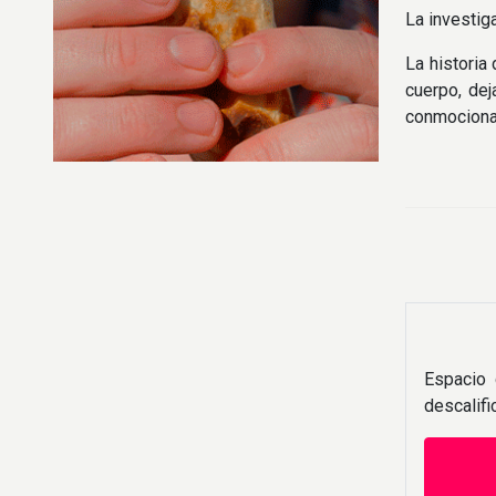
La investig
La historia
cuerpo, dej
conmocionad
Espacio 
descalif