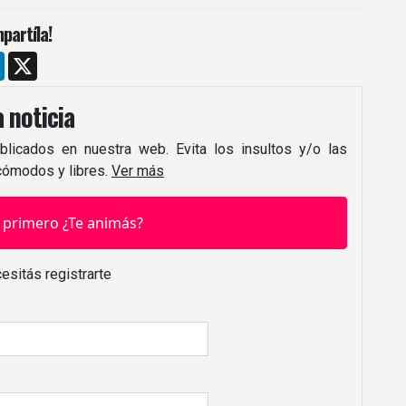
partíla!
m
ebook
LinkedIn
X
 noticia
blicados en nuestra web. Evita los insultos y/o las
 cómodos y libres.
Ver más
 primero ¿Te animás?
esitás registrarte